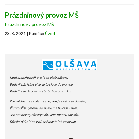
Prázdninový provoz MŠ
Prázdninový provoz MŠ
23. 8. 2021 | Rubrika:
Úvod
Když si spolu hraji dva, je to větší zábava,
Bude-li nás ještě více, je to slovo do pranice,
Podělit se o hračku, třeba by šla na dračku.
Rozhlédnem se kolem sebe, kdo je s námi a kdo sám,
těchto dětí ujmeme se, pozveme ho rádi k nám.
Ten náš krásný dětský svět, velcí mohou závidět.
Dětská očka lépe vidí, než lhostejné zraky lidí.