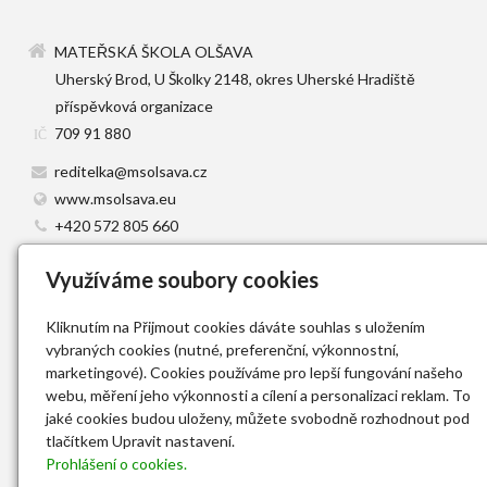
MATEŘSKÁ ŠKOLA OLŠAVA
Uherský Brod, U Školky 2148, okres Uherské Hradiště
příspěvková organizace
709 91 880
IČ
reditelka@msolsava.cz
www.msolsava.eu
+420 572 805 660
Facebook
Využíváme soubory cookies
86-3955390287 / 0100
Úvod
Kliknutím na Přijmout cookies dáváte souhlas s uložením
Novinky
vybraných cookies (nutné, preferenční, výkonnostní,
Informace o MŠ
marketingové). Cookies používáme pro lepší fungování našeho
webu, měření jeho výkonnosti a cílení a personalizaci reklam. To
Dokumenty ke stažení
jaké cookies budou uloženy, můžete svobodně rozhodnout pod
Jídelníček
tlačítkem Upravit nastavení.
Kontakt
Prohlášení o cookies.
GDPR