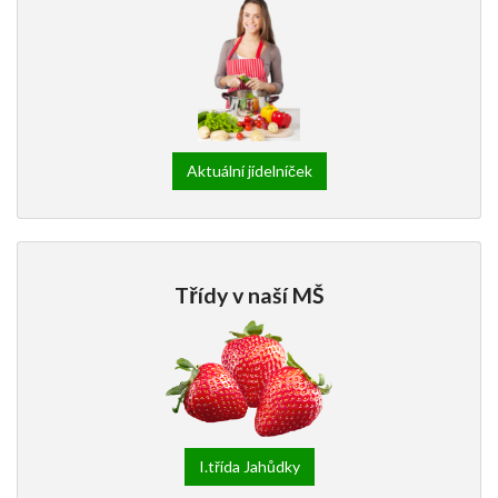
Aktuální jídelníček
Třídy v naší MŠ
I.třída Jahůdky