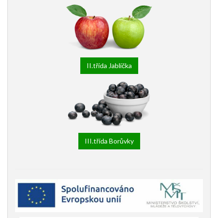
II.třída Jablíčka
III.třída Borůvky